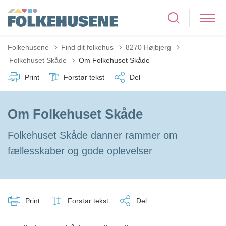
Folkehusene
Find dit folkehus
8270 Højbjerg
Tilbage til
Folkehuset Skåde
Om Folkehuset Skåde
Print
Forstør tekst
Del
Om Folkehuset Skåde
Folkehuset Skåde danner rammer om
fællesskaber og gode oplevelser
Print
Forstør tekst
Del