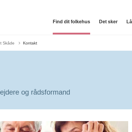
Find dit folkehus
Det sker
Lå
t Skåde
Kontakt
ejdere og rådsformand