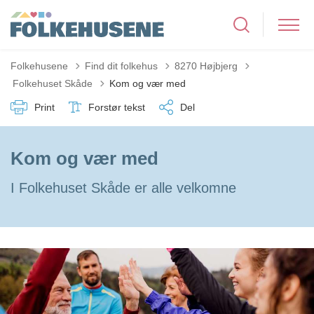
Folkehusene
Find dit folkehus
8270 Højbjerg
Tilbage til
Folkehuset Skåde
Kom og vær med
Print
Forstør tekst
Del
Kom og vær med
I Folkehuset Skåde er alle velkomne