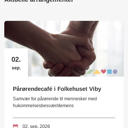
02.
sep.
Pårørendecafé i Folkehuset Viby
Samvær for pårørende til mennesker med
hukommelsesbesvær/demens
02. sep. 2026