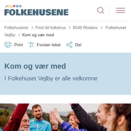
Tilbage til
Folkehusene
Find dit folkehus
8240 Risskov
Folkehuset
Vejlby
Kom og vær med
Print
Forstør tekst
Del
Kom og vær med
I Folkehuset Vejlby er alle velkomne