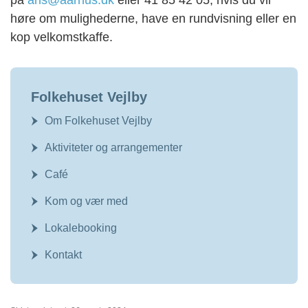
på
ans@aarhus.dk
eller 41 85 42 05, hvis du vil
høre om mulighederne, have en rundvisning eller en
kop velkomstkaffe.
Folkehuset Vejlby
Om Folkehuset Vejlby
Aktiviteter og arrangementer
Café
Kom og vær med
Lokalebooking
Kontakt