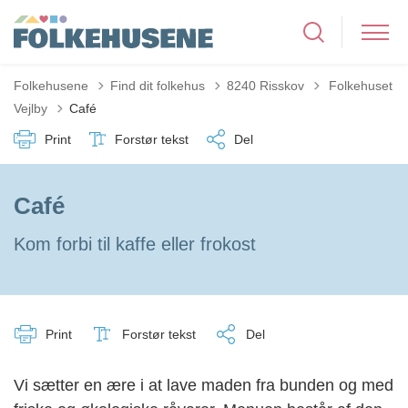
Tilbage til
Folkehusene
Find dit folkehus
8240 Risskov
Folkehuset
Vejlby
Café
Print
Forstør tekst
Del
Café
Kom forbi til kaffe eller frokost
Print
Forstør tekst
Del
Vi sætter en ære i at lave maden fra bunden og med