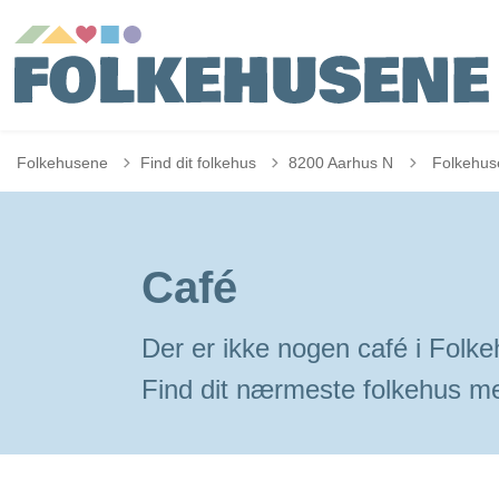
Tilbage til
Folkehusene
Find dit folkehus
8200 Aarhus N
Folkehus
Café
Der er ikke nogen café i Folke
Find dit nærmeste folkehus m