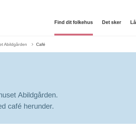
Find dit folkehus
Det sker
Lå
et Abildgården
Café
huset Abildgården.
ed café herunder.