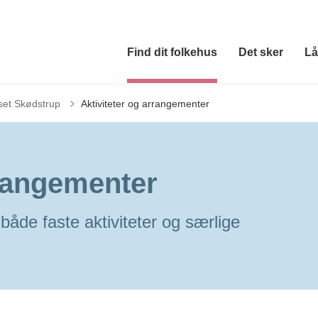
Find dit folkehus
Det sker
Lå
set Skødstrup
Aktiviteter og arrangementer
rrangementer
både faste aktiviteter og særlige