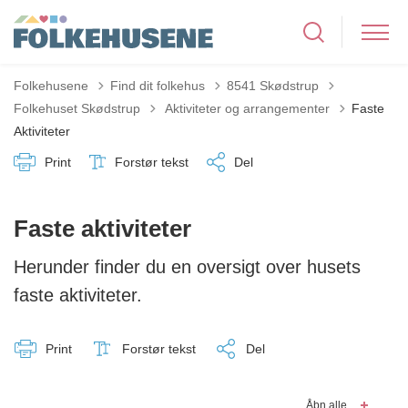
Folkehusene
Find dit folkehus
8541 Skødstrup
Tilbage til
Folkehuset Skødstrup
Aktiviteter og arrangementer
Faste
Aktiviteter
Print
Forstør tekst
Del
Faste aktiviteter
Herunder finder du en oversigt over husets
faste aktiviteter.
Print
Forstør tekst
Del
Åbn alle