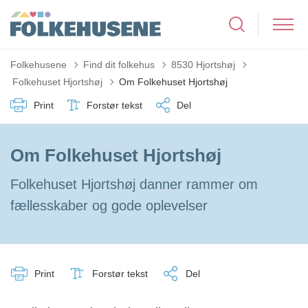
Folkehusene
Find dit folkehus
8530 Hjortshøj
Tilbage til
Folkehuset Hjortshøj
Om Folkehuset Hjortshøj
Print
Forstør tekst
Del
Om Folkehuset Hjortshøj
Folkehuset Hjortshøj danner rammer om
fællesskaber og gode oplevelser
Print
Forstør tekst
Del