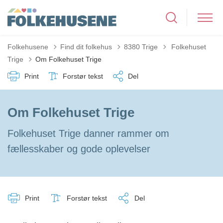
Tilbage til
Folkehusene
Find dit folkehus
8380 Trige
Folkehuset
Trige
Om Folkehuset Trige
Print
Forstør tekst
Del
Om Folkehuset Trige
Folkehuset Trige danner rammer om
fællesskaber og gode oplevelser
Print
Forstør tekst
Del