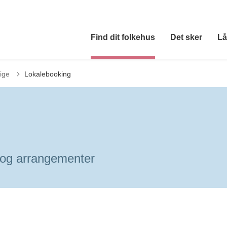
Find dit folkehus
Det sker
Lå
ige
Lokalebooking
er og arrangementer