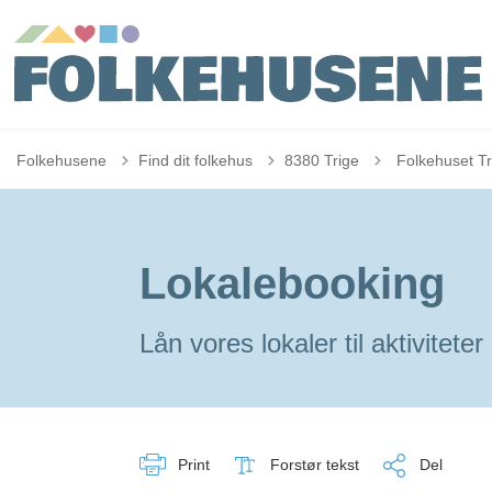
Tilbage til
Folkehusene
Find dit folkehus
8380 Trige
Folkehuset Tr
Lokalebooking
Lån vores lokaler til aktivitet
Print
Forstør tekst
Del