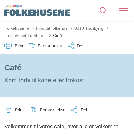
Folkehusene
Find dit folkehus
8310 Tranbjerg
Tilbage til
Folkehuset Tranbjerg
Café
Print
Forstør tekst
Del
Café
Kom forbi til kaffe eller frokost
Print
Forstør tekst
Del
Velkommen til vores café, hvor alle er velkomne.