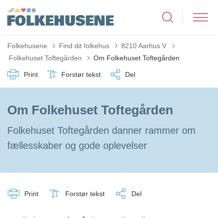
Folkehusene
Find dit folkehus
8210 Aarhus V
Tilbage til
Folkehuset Toftegården
Om Folkehuset Toftegården
Print
Forstør tekst
Del
Om Folkehuset Toftegården
Folkehuset Toftegården danner rammer om
fællesskaber og gode oplevelser
Print
Forstør tekst
Del