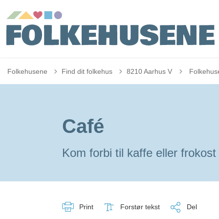
Tilbage til
Folkehusene
Find dit folkehus
8210 Aarhus V
Folkehus
Café
Kom forbi til kaffe eller frokost
Print
Forstør tekst
Del