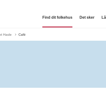
Find dit folkehus
Det sker
Lå
et Hasle
Café