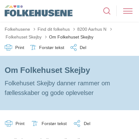
Folkehusene
Find dit folkehus
8200 Aarhus N
Tilbage til
Folkehuset Skejby
Om Folkehuset Skejby
Print
Forstør tekst
Del
Om Folkehuset Skejby
Folkehuset Skejby danner rammer om
fællesskaber og gode oplevelser
Print
Forstør tekst
Del