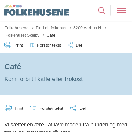
Folkehusene
Find dit folkehus
8200 Aarhus N
Tilbage til
Folkehuset Skejby
Café
Print
Forstør tekst
Del
Café
Kom forbi til kaffe eller frokost
Print
Forstør tekst
Del
Vi sætter en ære i at lave maden fra bunden og med