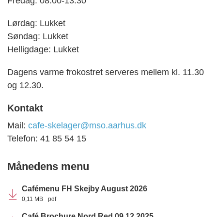
Fredag: 08.00-13.30
Lørdag: Lukket
Søndag: Lukket
Helligdage: Lukket
Dagens varme frokostret serveres mellem kl. 11.30
og 12.30.
Kontakt
Mail:
cafe-skelager@mso.aarhus.dk
Telefon: 41 85 54 15
Månedens menu
Cafémenu FH Skejby August 2026
0,11 MB
pdf
Café Brochure Nord Red 09 12 2025