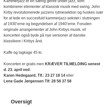
Kammerjazz er en særlig genre under jazz, som
kombinerer elementer af klassisk musik med swing. John
Kirby revolutionerede jazzens rytmesektion og huskes især
for at lede en succesfuld kammerjazz-sekstet i slutningen
af 1930’erne og begyndelsen af 1940’erne. Foruden
originale arrangementer af John Kirbys musik, vil
koncerten også byde på nye versioner af danske
klassikere i Kirbys ånd.
Kaffe og lagkage 45 kr.
Koncerten er gratis men
KRÆVER TILMELDING senest
d. 23. april ved:
Karen Hedegaard, Tlf.: 23 27 18 14
eller
Lene Gade Jørgensen Tlf: 28 58 37 58
Oversigt