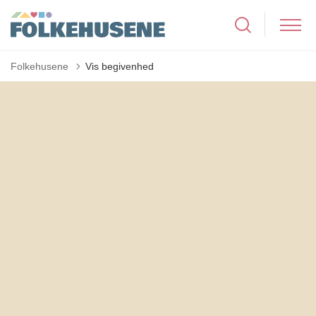
Folkehusene
Vis begivenhed