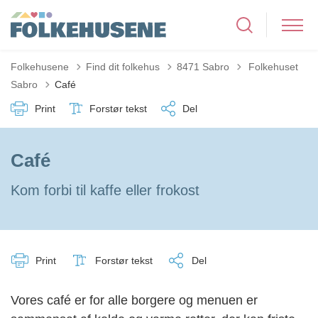
Tilbage til
Folkehusene
Find dit folkehus
8471 Sabro
Folkehuset
Sabro
Café
Print
Forstør tekst
Del
Café
Kom forbi til kaffe eller frokost
Print
Forstør tekst
Del
Vores café er for alle borgere og menuen er