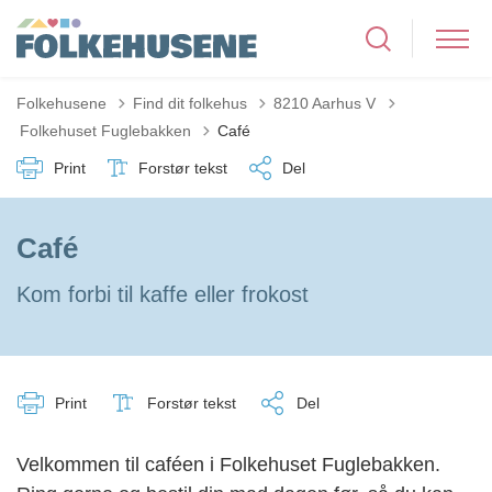
Folkehusene
Find dit folkehus
8210 Aarhus V
Tilbage til
Folkehuset Fuglebakken
Café
Print
Forstør tekst
Del
Café
Kom forbi til kaffe eller frokost
Print
Forstør tekst
Del
Velkommen til caféen i Folkehuset Fuglebakken.