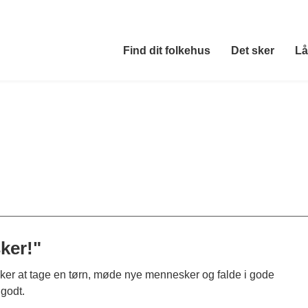
Find dit folkehus
Det sker
Lå
ker!"
lsker at tage en tørn, møde nye mennesker og falde i gode
 godt.