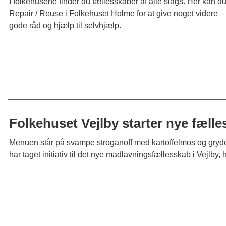
I folkehusene finder du fællesskaber af alle slags. Her kan 
Repair / Reuse i Folkehuset Holme for at give noget videre 
gode råd og hjælp til selvhjælp.
Folkehuset Vejlby starter nye fælle
Menuen står på svampe stroganoff med kartoffelmos og gryder
har taget initiativ til det nye madlavningsfællesskab i Vejlb