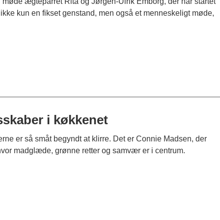
du møde ægteparret Rita og Jørgen-Ulrik Emborg, der har startet
– ikke kun en fikset genstand, men også et menneskeligt møde,
sskaber i køkkenet
ne er så småt begyndt at klirre. Det er Connie Madsen, der
y, hvor madglæde, grønne retter og samvær er i centrum.