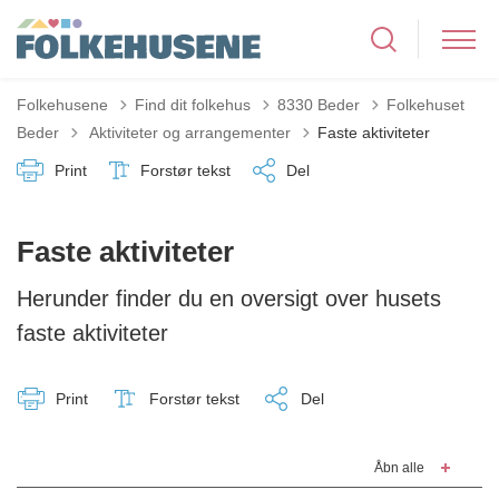
Folkehusene
Find dit folkehus
8330 Beder
Folkehuset
Tilbage til
Beder
Aktiviteter og arrangementer
Faste aktiviteter
Print
Forstør tekst
Del
Faste aktiviteter
Herunder finder du en oversigt over husets
faste aktiviteter
Print
Forstør tekst
Del
Åbn alle