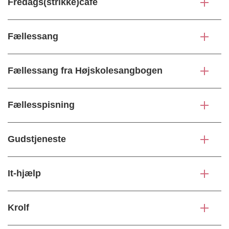
Fredags(strikke)café
Fællessang
Fællessang fra Højskolesangbogen
Fællesspisning
Gudstjeneste
It-hjælp
Krolf