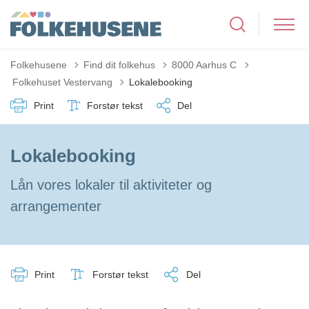
Folkehusene
Find dit folkehus
8000 Aarhus C
Tilbage til
Folkehuset Vestervang
Lokalebooking
Print
Forstør tekst
Del
Lokalebooking
Lån vores lokaler til aktiviteter og
arrangementer
Print
Forstør tekst
Del